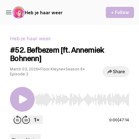
+ Follow
Heb je haar weer
Heb je haar weer
#52. Befbezem [ft. Annemiek
Bohnenn]
March 03, 2026
•
Floor Kleyne
•
Season 6
•
Share
Episode 2
Use Left/Right to seek, Home/End to jump to st
0:00
|
47:14